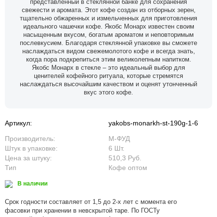
представленный в стеклянной банке для сохранения
свежести и аромата. Этот кофе создан из отборных зерен,
тщательно обжаренных и измельченных для приготовления
идеального чашечки кофе. Якобс Монарх известен своим
насыщенным вкусом, богатым ароматом и неповторимым
послевкусием. Благодаря стеклянной упаковке вы сможете
наслаждаться видом свежемолотого кофе и всегда знать,
когда пора подкрепиться этим великолепным напитком.
Якобс Монарх в стекле – это идеальный выбор для
ценителей кофейного ритуала, которые стремятся
наслаждаться высочайшим качеством и оценят утонченный
вкус этого кофе.
Артикул:
yakobs-monarkh-st-190g-1-6
Производитель:
М-ФУД
Штук в упаковке:
6 Шт.
Цена за штуку:
510,3 Руб.
Тип
Кофе оптом
В наличии
Срок годности составляет от 1,5 до 2-х лет с момента его
фасовки при хранении в невскрытой таре. По ГОСТу