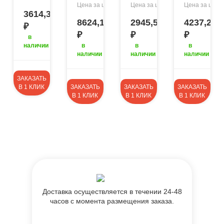
378,4
₽
718,7
245.5
туку:
Цена за штуку:
Цена за штуку:
Цена за штуку
₽
₽
₽
3614,33
8624,15
2945,5
4237,25
₽
₽
₽
₽
в
наличии
в
в
в
наличии
наличии
наличии
ЗАКАЗАТЬ
В 1 КЛИК
ЗАКАЗАТЬ
ЗАКАЗАТЬ
ЗАКАЗАТЬ
В 1 КЛИК
В 1 КЛИК
В 1 КЛИК
Доставка осуществляется в течении 24-48
часов с момента размещения заказа.