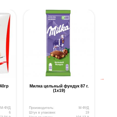
40гр
Милка цельный фундук 87 г.
Кит-К
(1х19)
М-ФУД
Производитель:
М-ФУД
Произ
6
Штук в упаковке:
19
Штук 