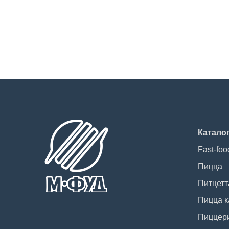
Катало
Fast-foo
Пицца
Питцетт
Пицца к
Пиццер