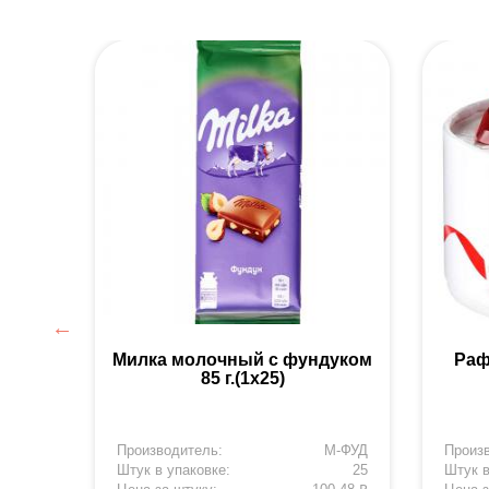
)
Милка молочный с фундуком
Раф
85 г.(1х25)
М-ФУД
Производитель:
М-ФУД
Произ
36
Штук в упаковке:
25
Штук в