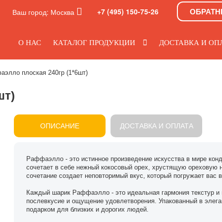
ОБРАТН
+7 (495) 150-75-26
Ваш город:
Москва
О НАС
КАТАЛОГ ПРОДУКЦИИ
ДОСТАВКА И ОП
элло плоская 240гр (1*6шт)
шт)
ОПИСАНИЕ
ДОСТАВКА И ОПЛАТА
Раффаэлло - это истинное произведение искусства в мире ко
сочетает в себе нежный кокосовый орех, хрустящую ореховую н
сочетание создает неповторимый вкус, который погружает вас 
Каждый шарик Раффаэлло - это идеальная гармония текстур и в
послевкусие и ощущение удовлетворения. Упакованный в элег
подарком для близких и дорогих людей.