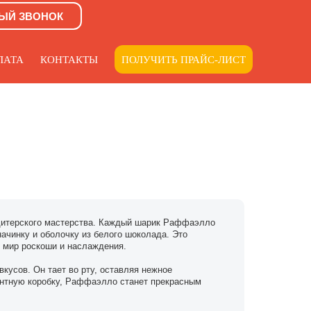
ЫЙ ЗВОНОК
ЛАТА
КОНТАКТЫ
ПОЛУЧИТЬ ПРАЙС-ЛИСТ
ндитерского мастерства. Каждый шарик Раффаэлло
ачинку и оболочку из белого шоколада. Это
в мир роскоши и наслаждения.
кусов. Он тает во рту, оставляя нежное
антную коробку, Раффаэлло станет прекрасным