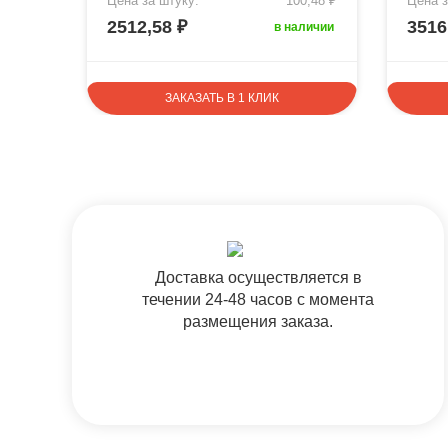
0,54 ₽
Цена за штуку:
100,48 ₽
Цена з
2512,58 ₽
3516
аличии
в наличии
ЗАКАЗАТЬ В 1 КЛИК
Доставка осуществляется в
течении 24-48 часов с момента
размещения заказа.