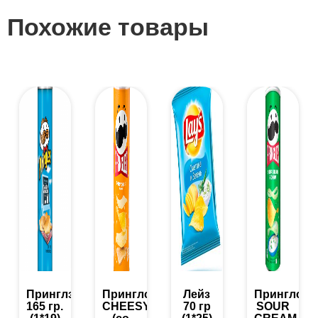
Похожие товары
Принглз
Принглс
Лейз
Принглс
165 гр.
CHEESY
70 гр
SOUR