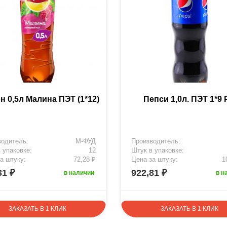
н 0,5л Малина ПЭТ (1*12)
Пепси 1,0л. ПЭТ 1*9
водитель:
М-ФУД
Производитель:
 упаковке:
12
Штук в упаковке:
а штуку:
72,28 ₽
Цена за штуку:
1
31 ₽
922,81 ₽
в наличии
в н
ЗАКАЗАТЬ В 1 КЛИК
ЗАКАЗАТЬ В 1 КЛИК