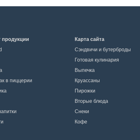
г продукции
Карта сайта
d
Сэндвичи и бутерброды
Готовая кулинария
а
Выпечка
ак в пиццерии
Круассаны
ика
Пирожки
Вторые блюда
напитки
Снеки
ти
Кофе