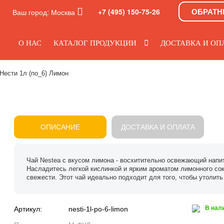
ОБРАТН
+7 (495) 150-75-26
Ваш город:
Москва
О НАС
КАТАЛОГ ПРОДУКЦИИ
ДОСТАВКА И ОП
Нести 1л (по_6) Лимон
ОПИСАНИЕ
ДОСТАВКА И ОПЛАТА
Чай Nestea с вкусом лимона - восхитительно освежающий напи
Насладитесь легкой кислинкой и ярким ароматом лимонного сок
свежести. Этот чай идеально подходит для того, чтобы утолить
В нал
Артикул:
nesti-1l-po-6-limon