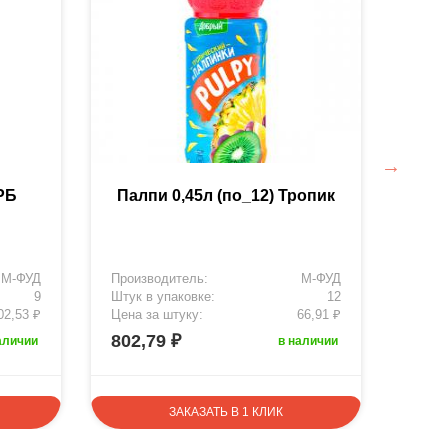
 РБ
Палпи 0,45л (по_12) Тропик
Др
М-ФУД
Производитель:
М-ФУД
Произ
9
Штук в упаковке:
12
Штук 
02,53 ₽
Цена за штуку:
66,91 ₽
Цена 
802,79 ₽
922,
аличии
в наличии
ЗАКАЗАТЬ В 1 КЛИК