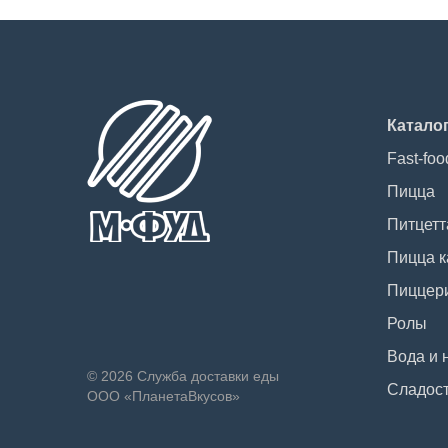
Катало
Fast-foo
Пицца
Питцетт
Пицца к
Пиццер
Ролы
Вода и 
© 2026 Служба доставки еды
Сладос
ООО «ПланетаВкусов»