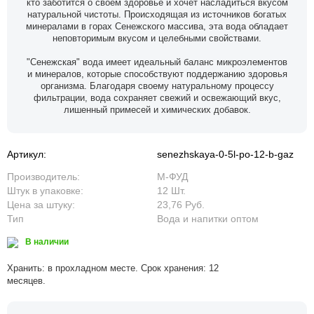
кто заботится о своем здоровье и хочет насладиться вкусом
натуральной чистоты. Происходящая из источников богатых
минералами в горах Сенежского массива, эта вода обладает
неповторимым вкусом и целебными свойствами.
"Сенежская" вода имеет идеальный баланс микроэлементов
и минералов, которые способствуют поддержанию здоровья
организма. Благодаря своему натуральному процессу
фильтрации, вода сохраняет свежий и освежающий вкус,
лишенный примесей и химических добавок.
Артикул:
senezhskaya-0-5l-po-12-b-gaz
Производитель:
М-ФУД
Штук в упаковке:
12 Шт.
Цена за штуку:
23,76 Руб.
Тип
Вода и напитки оптом
В наличии
Хранить: в прохладном месте. Срок хранения: 12
месяцев.