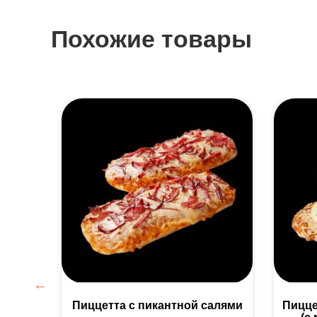
Похожие товары
алями
Пиццетта с пикантной салями
Пицце