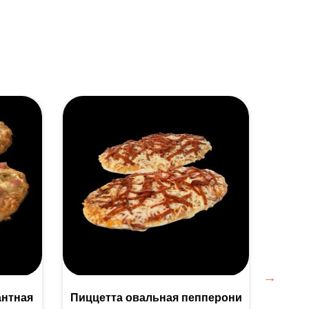
антная
Пиццетта овальная пепперони
Пицц