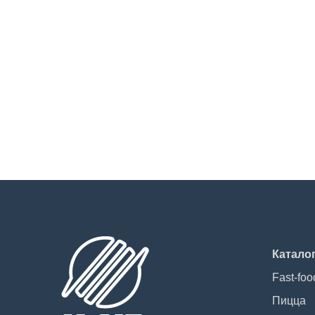
Катало
Fast-foo
Пицца