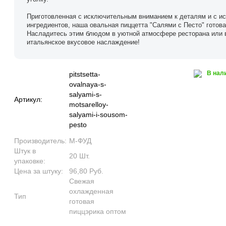
Приготовленная с исключительным вниманием к деталям и с и
ингредиентов, наша овальная пиццетта "Салями с Песто" готова
Насладитесь этим блюдом в уютной атмосфере ресторана или в
итальянское вкусовое наслаждение!
В нал
pitstsetta-
ovalnaya-s-
salyami-s-
Артикул:
motsarelloy-
salyami-i-sousom-
pesto
Производитель:
М-ФУД
Штук в
20 Шт.
упаковке:
Цена за штуку:
96,80 Руб.
Свежая
охлажденная
Тип
готовая
пиццэрика оптом