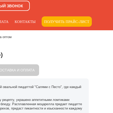
ЫЙ ЗВОНОК
ЛАТА
КОНТАКТЫ
ПОЛУЧИТЬ ПРАЙС-ЛИСТ
а оптом
)
ОСТАВКА И ОПЛАТА
й овальной пиццеттой "Салями с Песто", где каждый
у рецепту, украшено аппетитными ломтиками
 блюду. Расплавленная моцарелла придает пиццетте
 орехов, придаст пикантности и изысканности каждому