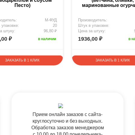
 моцареллой и соусом
(ветчина, оливки,
Песто)
маринованные огурч
водитель:
М-ФУД
Производитель:
 упаковке:
20
Штук в упаковке:
а штуку:
96,80 ₽
Цена за штуку:
,00 ₽
1936,00 ₽
в наличии
в н
ЗАКАЗАТЬ В 1 КЛИК
ЗАКАЗАТЬ В 1 КЛИК
Прием онлайн заказов с сайта-
круглосуточно и без выходных.
Обработка заказов менеджером
с 10.00 до 18.00 понедельника-