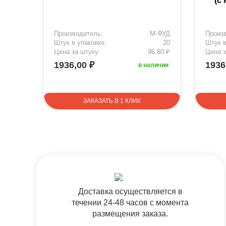
и и
(с
М-ФУД
Производитель:
М-ФУД
Произ
20
Штук в упаковке:
20
Штук в
6,80 ₽
Цена за штуку:
96,80 ₽
Цена з
1936,00 ₽
1936
аличии
в наличии
ЗАКАЗАТЬ В 1 КЛИК
Доставка осуществляется в
течении 24-48 часов с момента
размещения заказа.