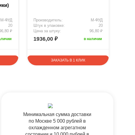
и г
ики)
М-ФУД
Производитель:
М-ФУД
Произ
20
Штук в упаковке:
20
Штук 
96,80 ₽
Цена за штуку:
96,80 ₽
Цена 
1936,00 ₽
1936
аличии
в наличии
ЗАКАЗАТЬ В 1 КЛИК
Минимальная сумма доставки
по Москве 5 000 рублей в
охлажденном агрегатном
состоянии и 10 000 рублей в